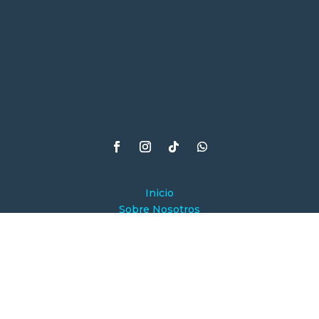
Inicio
Sobre Nosotros
Planes
Test de Velocidad
Servicios
Contáctanos
Dirección
Simón Bolívar entre Restauración y Ascázubi,